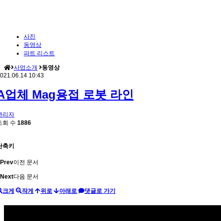
사진
동영상
파트 리스트
사업소개
동영상
021.06.14 10:43
A업체 Mag용접 로봇 라인
관리자
조회 수
1886
단축키
Prev
이전 문서
Next
다음 문서
크게
작게
위로
아래로
댓글로 가기