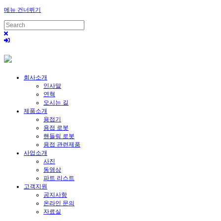
메뉴 건너뛰기
회사소개
인사말
연혁
오시는 길
제품소개
용접기
용접 로봇
핸들링 로봇
용접 관련제품
사업소개
사진
동영상
파트 리스트
고객지원
공지사항
온라인 문의
자료실